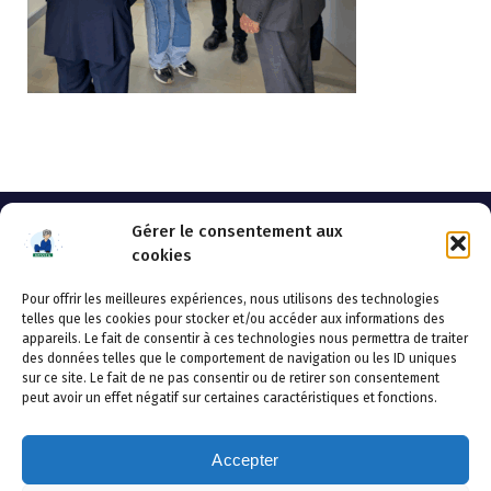
Gérer le consentement aux
cookies
Pour offrir les meilleures expériences, nous utilisons des technologies
AHSSEA
telles que les cookies pour stocker et/ou accéder aux informations des
appareils. Le fait de consentir à ces technologies nous permettra de traiter
Adresse postale : BP 20119 – 70002 VESOUL CEDEX
des données telles que le comportement de navigation ou les ID uniques
Tél :03.84.97.14.50
sur ce site. Le fait de ne pas consentir ou de retirer son consentement
Fax : 03.84.97.14.51
peut avoir un effet négatif sur certaines caractéristiques et fonctions.
Mail :
direction.generale@ahssea.fr
Accepter