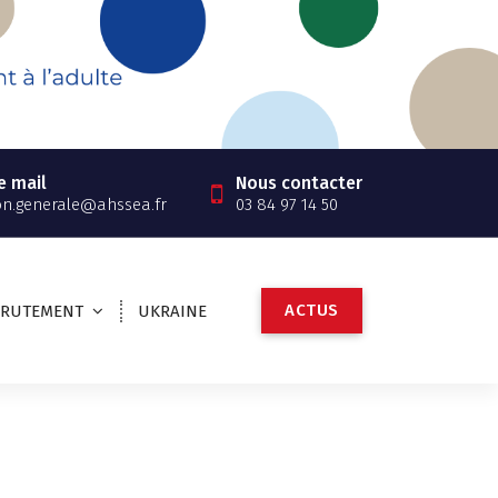
e mail
Nous contacter
on.generale@ahssea.fr
03 84 97 14 50
A
C
T
U
S
CRUTEMENT
UKRAINE