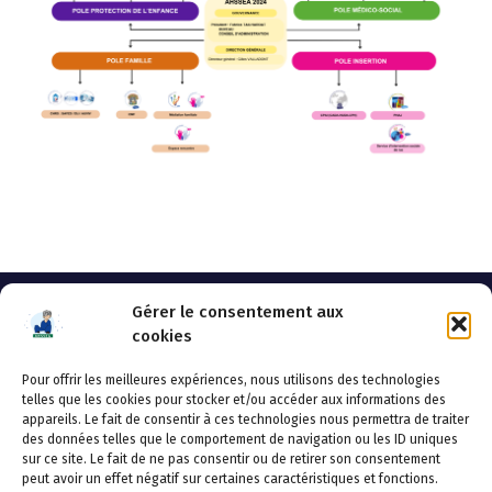
Gérer le consentement aux
cookies
Pour offrir les meilleures expériences, nous utilisons des technologies
AHSSEA
telles que les cookies pour stocker et/ou accéder aux informations des
appareils. Le fait de consentir à ces technologies nous permettra de traiter
Adresse postale : BP 20119 – 70002 VESOUL CEDEX
des données telles que le comportement de navigation ou les ID uniques
Tél :03.84.97.14.50
sur ce site. Le fait de ne pas consentir ou de retirer son consentement
Fax : 03.84.97.14.51
peut avoir un effet négatif sur certaines caractéristiques et fonctions.