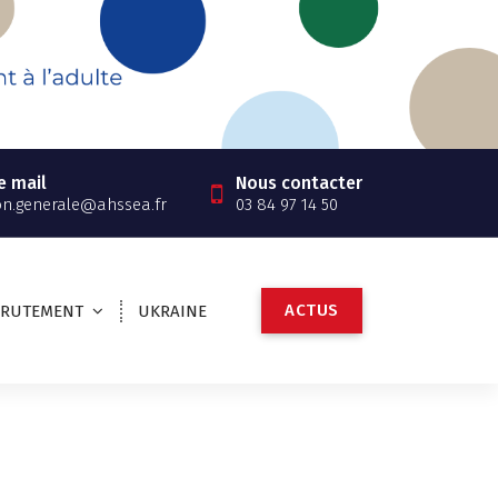
e mail
Nous contacter
on.generale@ahssea.fr
03 84 97 14 50
A
C
T
U
S
CRUTEMENT
UKRAINE