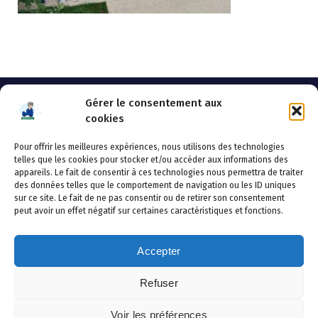
Gérer le consentement aux
cookies
Pour offrir les meilleures expériences, nous utilisons des technologies
AHSSEA
telles que les cookies pour stocker et/ou accéder aux informations des
appareils. Le fait de consentir à ces technologies nous permettra de traiter
Adresse postale : BP 20119 – 70002 VESOUL CEDEX
des données telles que le comportement de navigation ou les ID uniques
Tél :03.84.97.14.50
sur ce site. Le fait de ne pas consentir ou de retirer son consentement
Fax : 03.84.97.14.51
peut avoir un effet négatif sur certaines caractéristiques et fonctions.
Mail :
direction.generale@ahssea.fr
Accepter
Refuser
Copyright © 2026 AHSSEA | Powered by
Thème WordPress
Voir les préférences