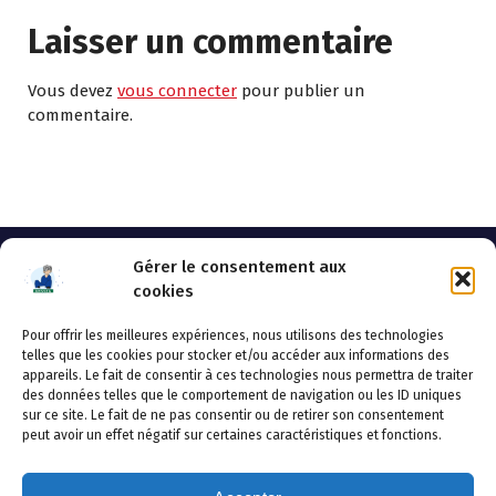
Laisser un commentaire
Vous devez
vous connecter
pour publier un
commentaire.
Gérer le consentement aux
cookies
Pour offrir les meilleures expériences, nous utilisons des technologies
AHSSEA
telles que les cookies pour stocker et/ou accéder aux informations des
appareils. Le fait de consentir à ces technologies nous permettra de traiter
Adresse postale : BP 20119 – 70002 VESOUL CEDEX
des données telles que le comportement de navigation ou les ID uniques
Tél :03.84.97.14.50
sur ce site. Le fait de ne pas consentir ou de retirer son consentement
Fax : 03.84.97.14.51
peut avoir un effet négatif sur certaines caractéristiques et fonctions.
Mail :
direction.generale@ahssea.fr