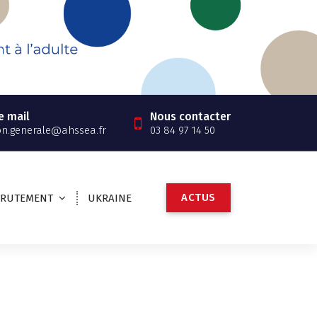
e mail
Nous contacter
on.generale@ahssea.fr
03 84 97 14 50
A
C
T
U
S
CRUTEMENT
UKRAINE