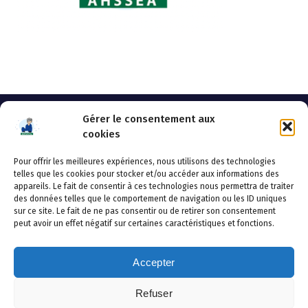
Gérer le consentement aux
cookies
Pour offrir les meilleures expériences, nous utilisons des technologies
AHSSEA
telles que les cookies pour stocker et/ou accéder aux informations des
appareils. Le fait de consentir à ces technologies nous permettra de traiter
Adresse postale : BP 20119 – 70002 VESOUL CEDEX
des données telles que le comportement de navigation ou les ID uniques
Tél :03.84.97.14.50
sur ce site. Le fait de ne pas consentir ou de retirer son consentement
Fax : 03.84.97.14.51
peut avoir un effet négatif sur certaines caractéristiques et fonctions.
Mail :
direction.generale@ahssea.fr
Accepter
Refuser