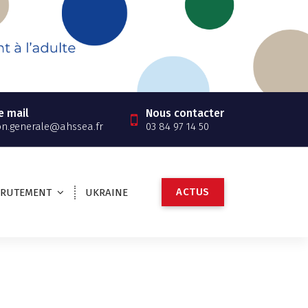
e mail
Nous contacter
on.generale@ahssea.fr
03 84 97 14 50
A
C
T
U
S
CRUTEMENT
UKRAINE