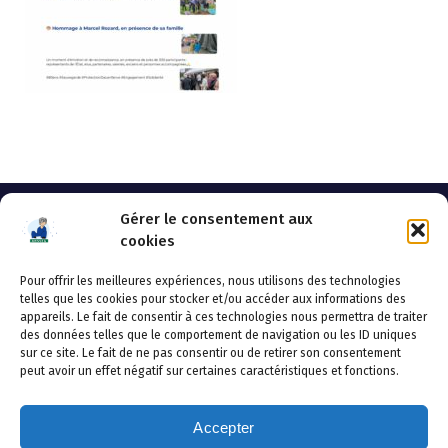
Gérer le consentement aux
cookies
Pour offrir les meilleures expériences, nous utilisons des technologies
AHSSEA
telles que les cookies pour stocker et/ou accéder aux informations des
appareils. Le fait de consentir à ces technologies nous permettra de traiter
Adresse postale : BP 20119 – 70002 VESOUL CEDEX
des données telles que le comportement de navigation ou les ID uniques
Tél :03.84.97.14.50
sur ce site. Le fait de ne pas consentir ou de retirer son consentement
Fax : 03.84.97.14.51
peut avoir un effet négatif sur certaines caractéristiques et fonctions.
Mail :
direction.generale@ahssea.fr
Accepter