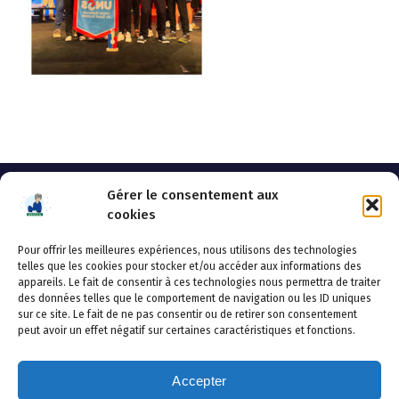
Gérer le consentement aux
cookies
Pour offrir les meilleures expériences, nous utilisons des technologies
AHSSEA
telles que les cookies pour stocker et/ou accéder aux informations des
appareils. Le fait de consentir à ces technologies nous permettra de traiter
Adresse postale : BP 20119 – 70002 VESOUL CEDEX
des données telles que le comportement de navigation ou les ID uniques
Tél :03.84.97.14.50
sur ce site. Le fait de ne pas consentir ou de retirer son consentement
Fax : 03.84.97.14.51
peut avoir un effet négatif sur certaines caractéristiques et fonctions.
Mail :
direction.generale@ahssea.fr
Accepter