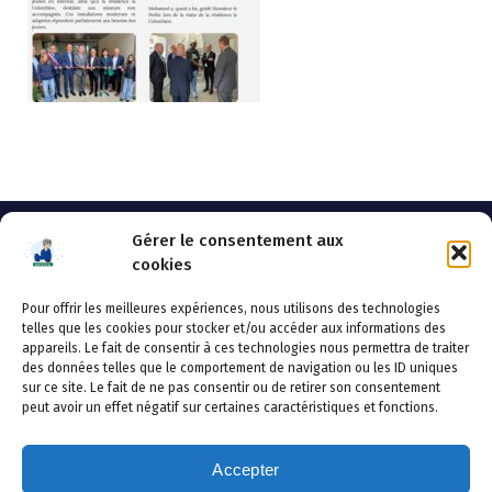
Gérer le consentement aux
cookies
Pour offrir les meilleures expériences, nous utilisons des technologies
AHSSEA
telles que les cookies pour stocker et/ou accéder aux informations des
appareils. Le fait de consentir à ces technologies nous permettra de traiter
Adresse postale : BP 20119 – 70002 VESOUL CEDEX
des données telles que le comportement de navigation ou les ID uniques
Tél :03.84.97.14.50
sur ce site. Le fait de ne pas consentir ou de retirer son consentement
Fax : 03.84.97.14.51
peut avoir un effet négatif sur certaines caractéristiques et fonctions.
Mail :
direction.generale@ahssea.fr
Accepter