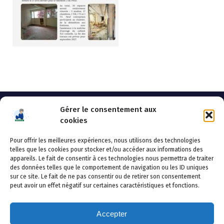
Gérer le consentement aux
cookies
Pour offrir les meilleures expériences, nous utilisons des technologies
AHSSEA
telles que les cookies pour stocker et/ou accéder aux informations des
appareils. Le fait de consentir à ces technologies nous permettra de traiter
Adresse postale : BP 20119 – 70002 VESOUL CEDEX
des données telles que le comportement de navigation ou les ID uniques
Tél :03.84.97.14.50
sur ce site. Le fait de ne pas consentir ou de retirer son consentement
Fax : 03.84.97.14.51
peut avoir un effet négatif sur certaines caractéristiques et fonctions.
Mail :
direction.generale@ahssea.fr
Accepter