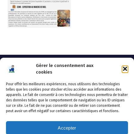
Gérer le consentement aux
cookies
Pour offrir les meilleures expériences, nous utilisons des technologies
AHSSEA
telles que les cookies pour stocker et/ou accéder aux informations des
appareils. Le fait de consentir à ces technologies nous permettra de traiter
Adresse postale : BP 20119 – 70002 VESOUL CEDEX
des données telles que le comportement de navigation ou les ID uniques
Tél :03.84.97.14.50
sur ce site. Le fait de ne pas consentir ou de retirer son consentement
Fax : 03.84.97.14.51
peut avoir un effet négatif sur certaines caractéristiques et fonctions.
Mail :
direction.generale@ahssea.fr
Accepter