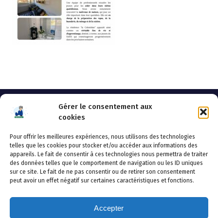
Gérer le consentement aux
cookies
Pour offrir les meilleures expériences, nous utilisons des technologies
AHSSEA
telles que les cookies pour stocker et/ou accéder aux informations des
appareils. Le fait de consentir à ces technologies nous permettra de traiter
Adresse postale : BP 20119 – 70002 VESOUL CEDEX
des données telles que le comportement de navigation ou les ID uniques
Tél :03.84.97.14.50
sur ce site. Le fait de ne pas consentir ou de retirer son consentement
Fax : 03.84.97.14.51
peut avoir un effet négatif sur certaines caractéristiques et fonctions.
Mail :
direction.generale@ahssea.fr
Accepter