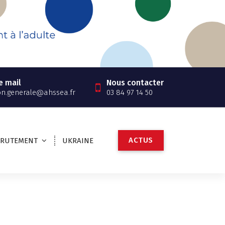
e mail
Nous contacter
on.generale@ahssea.fr
03 84 97 14 50
A
C
T
U
S
CRUTEMENT
UKRAINE