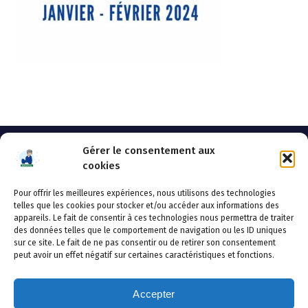
Gérer le consentement aux
cookies
Pour offrir les meilleures expériences, nous utilisons des technologies
AHSSEA
telles que les cookies pour stocker et/ou accéder aux informations des
appareils. Le fait de consentir à ces technologies nous permettra de traiter
Adresse postale : BP 20119 – 70002 VESOUL CEDEX
des données telles que le comportement de navigation ou les ID uniques
Tél :03.84.97.14.50
sur ce site. Le fait de ne pas consentir ou de retirer son consentement
Fax : 03.84.97.14.51
peut avoir un effet négatif sur certaines caractéristiques et fonctions.
Mail :
direction.generale@ahssea.fr
Accepter