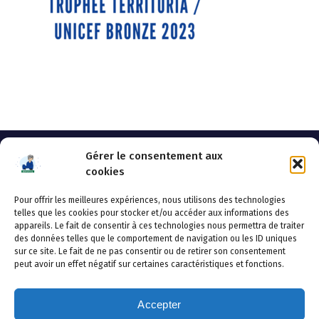
Gérer le consentement aux
cookies
Pour offrir les meilleures expériences, nous utilisons des technologies
AHSSEA
telles que les cookies pour stocker et/ou accéder aux informations des
appareils. Le fait de consentir à ces technologies nous permettra de traiter
Adresse postale : BP 20119 – 70002 VESOUL CEDEX
des données telles que le comportement de navigation ou les ID uniques
Tél :03.84.97.14.50
sur ce site. Le fait de ne pas consentir ou de retirer son consentement
Fax : 03.84.97.14.51
peut avoir un effet négatif sur certaines caractéristiques et fonctions.
Mail :
direction.generale@ahssea.fr
Accepter