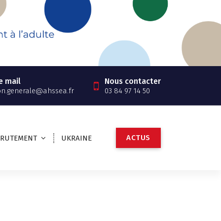
e mail
Nous contacter
on.generale@ahssea.fr
03 84 97 14 50
A
C
T
U
S
CRUTEMENT
UKRAINE