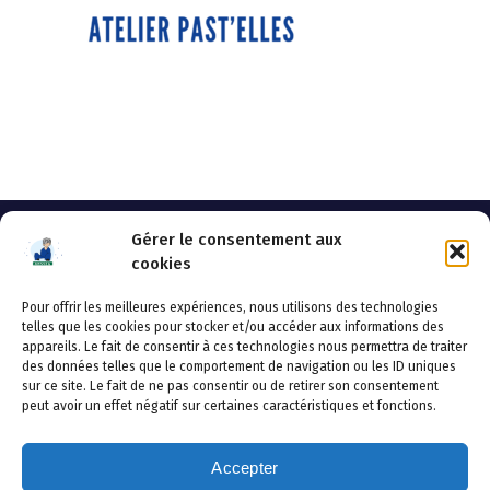
Gérer le consentement aux
cookies
Pour offrir les meilleures expériences, nous utilisons des technologies
AHSSEA
telles que les cookies pour stocker et/ou accéder aux informations des
appareils. Le fait de consentir à ces technologies nous permettra de traiter
Adresse postale : BP 20119 – 70002 VESOUL CEDEX
des données telles que le comportement de navigation ou les ID uniques
Tél :03.84.97.14.50
sur ce site. Le fait de ne pas consentir ou de retirer son consentement
Fax : 03.84.97.14.51
peut avoir un effet négatif sur certaines caractéristiques et fonctions.
Mail :
direction.generale@ahssea.fr
Accepter