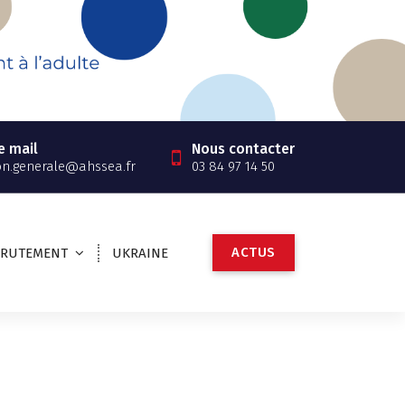
e mail
Nous contacter
on.generale@ahssea.fr
03 84 97 14 50
A
C
T
U
S
CRUTEMENT
UKRAINE