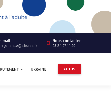
e mail
Nous contacter
on.generale@ahssea.fr
03 84 97 14 50
A
C
T
U
S
CRUTEMENT
UKRAINE