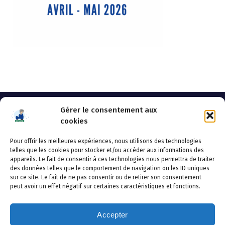
Gérer le consentement aux
cookies
Pour offrir les meilleures expériences, nous utilisons des technologies
AHSSEA
telles que les cookies pour stocker et/ou accéder aux informations des
appareils. Le fait de consentir à ces technologies nous permettra de traiter
Adresse postale : BP 20119 – 70002 VESOUL CEDEX
des données telles que le comportement de navigation ou les ID uniques
Tél :03.84.97.14.50
sur ce site. Le fait de ne pas consentir ou de retirer son consentement
Fax : 03.84.97.14.51
peut avoir un effet négatif sur certaines caractéristiques et fonctions.
Mail :
direction.generale@ahssea.fr
Accepter