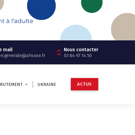
e mail
Nous contacter
on.generale@ahssea.fr
03 84 97 14 50
A
C
T
U
S
CRUTEMENT
UKRAINE