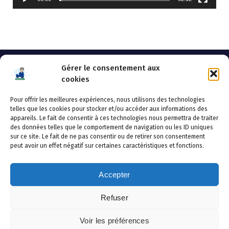
Gérer le consentement aux
cookies
Pour offrir les meilleures expériences, nous utilisons des technologies
AHSSEA
telles que les cookies pour stocker et/ou accéder aux informations des
appareils. Le fait de consentir à ces technologies nous permettra de traiter
Adresse postale : BP 20119 – 70002 VESOUL CEDEX
des données telles que le comportement de navigation ou les ID uniques
Tél :03.84.97.14.50
sur ce site. Le fait de ne pas consentir ou de retirer son consentement
Fax : 03.84.97.14.51
peut avoir un effet négatif sur certaines caractéristiques et fonctions.
Mail :
direction.generale@ahssea.fr
Accepter
Refuser
Copyright © 2026 AHSSEA | Powered by
Thème WordPress
Voir les préférences
Avril