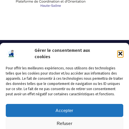
Gérer le consentement aux
cookies
Pour offrir les meilleures expériences, nous utilisons des technologies
AHSSEA
telles que les cookies pour stocker et/ou accéder aux informations des
appareils. Le fait de consentir à ces technologies nous permettra de traiter
Adresse postale : BP 20119 – 70002 VESOUL CEDEX
des données telles que le comportement de navigation ou les ID uniques
Tél :03.84.97.14.50
sur ce site. Le fait de ne pas consentir ou de retirer son consentement
Fax : 03.84.97.14.51
peut avoir un effet négatif sur certaines caractéristiques et fonctions.
Mail :
direction.generale@ahssea.fr
Accepter
Refuser