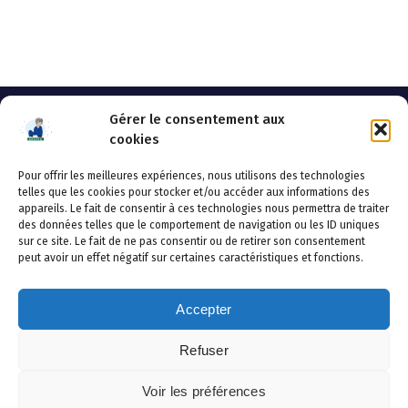
Gérer le consentement aux
cookies
Pour offrir les meilleures expériences, nous utilisons des technologies
AHSSEA
telles que les cookies pour stocker et/ou accéder aux informations des
appareils. Le fait de consentir à ces technologies nous permettra de traiter
Adresse postale : BP 20119 – 70002 VESOUL CEDEX
des données telles que le comportement de navigation ou les ID uniques
Tél :03.84.97.14.50
sur ce site. Le fait de ne pas consentir ou de retirer son consentement
Fax : 03.84.97.14.51
peut avoir un effet négatif sur certaines caractéristiques et fonctions.
Mail :
direction.generale@ahssea.fr
Accepter
Refuser
Copyright © 2026 AHSSEA | Powered by
Thème WordPress
Voir les préférences
Avril