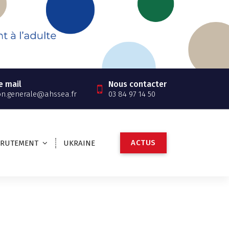
e mail
Nous contacter
on.generale@ahssea.fr
03 84 97 14 50
A
C
T
U
S
CRUTEMENT
UKRAINE