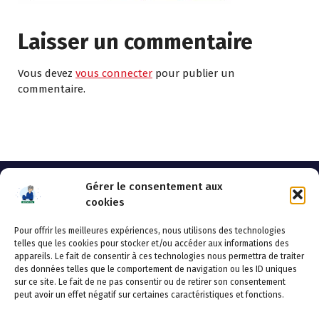
Laisser un commentaire
Vous devez
vous connecter
pour publier un
commentaire.
Gérer le consentement aux
cookies
Pour offrir les meilleures expériences, nous utilisons des technologies
AHSSEA
telles que les cookies pour stocker et/ou accéder aux informations des
appareils. Le fait de consentir à ces technologies nous permettra de traiter
Adresse postale : BP 20119 – 70002 VESOUL CEDEX
des données telles que le comportement de navigation ou les ID uniques
Tél :03.84.97.14.50
sur ce site. Le fait de ne pas consentir ou de retirer son consentement
Fax : 03.84.97.14.51
peut avoir un effet négatif sur certaines caractéristiques et fonctions.
Mail :
direction.generale@ahssea.fr