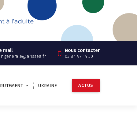
e mail
Nous contacter
on.generale@ahssea.fr
03 84 97 14 50
A
C
T
U
S
CRUTEMENT
UKRAINE