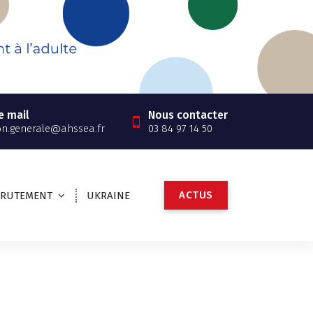
e mail
Nous contacter
on.generale@ahssea.fr
03 84 97 14 50
A
C
T
U
S
CRUTEMENT
UKRAINE