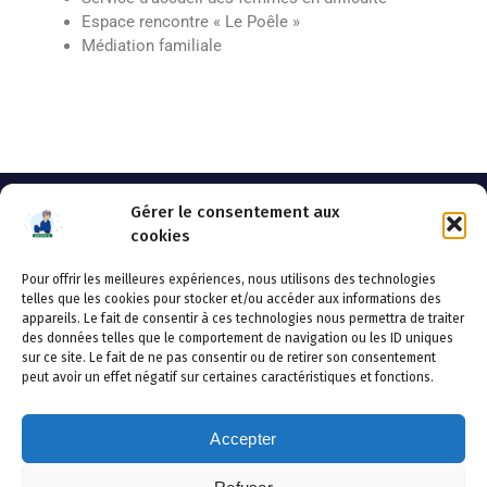
Espace rencontre « Le Poêle »
Médiation familiale
Gérer le consentement aux
cookies
Pour offrir les meilleures expériences, nous utilisons des technologies
AHSSEA
telles que les cookies pour stocker et/ou accéder aux informations des
appareils. Le fait de consentir à ces technologies nous permettra de traiter
Adresse postale : BP 20119 – 70002 VESOUL CEDEX
des données telles que le comportement de navigation ou les ID uniques
Tél :03.84.97.14.50
sur ce site. Le fait de ne pas consentir ou de retirer son consentement
Fax : 03.84.97.14.51
peut avoir un effet négatif sur certaines caractéristiques et fonctions.
Mail :
direction.generale@ahssea.fr
Accepter