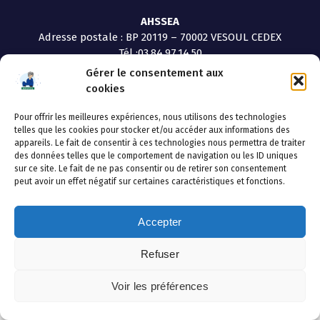
AHSSEA
Adresse postale : BP 20119 – 70002 VESOUL CEDEX
Tél :03.84.97.14.50
Fax : 03.84.97.14.51
Gérer le consentement aux
Mail :
direction.generale@ahssea.fr
cookies
Pour offrir les meilleures expériences, nous utilisons des technologies
telles que les cookies pour stocker et/ou accéder aux informations des
appareils. Le fait de consentir à ces technologies nous permettra de traiter
des données telles que le comportement de navigation ou les ID uniques
Copyright © 2026 AHSSEA | Powered by
Thème WordPress
sur ce site. Le fait de ne pas consentir ou de retirer son consentement
Avril
peut avoir un effet négatif sur certaines caractéristiques et fonctions.
Accepter
Refuser
Voir les préférences