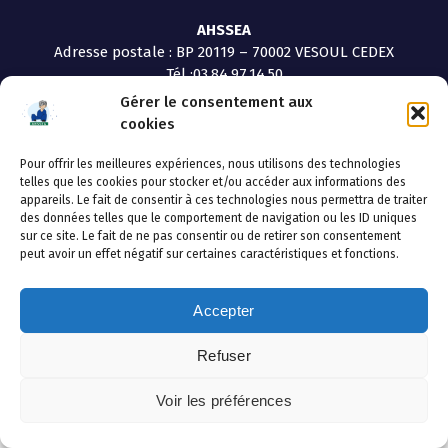
AHSSEA
Adresse postale : BP 20119 – 70002 VESOUL CEDEX
Tél :03.84.97.14.50
Fax : 03.84.97.14.51
Gérer le consentement aux
Mail :
direction.generale@ahssea.fr
cookies
Pour offrir les meilleures expériences, nous utilisons des technologies
telles que les cookies pour stocker et/ou accéder aux informations des
appareils. Le fait de consentir à ces technologies nous permettra de traiter
des données telles que le comportement de navigation ou les ID uniques
Copyright © 2026 AHSSEA | Powered by
Thème WordPress
sur ce site. Le fait de ne pas consentir ou de retirer son consentement
Avril
peut avoir un effet négatif sur certaines caractéristiques et fonctions.
Accepter
Refuser
Voir les préférences