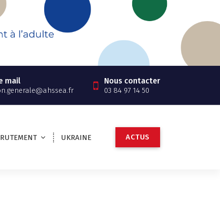
e mail
Nous contacter
on.generale@ahssea.fr
03 84 97 14 50
A
C
T
U
S
CRUTEMENT
UKRAINE