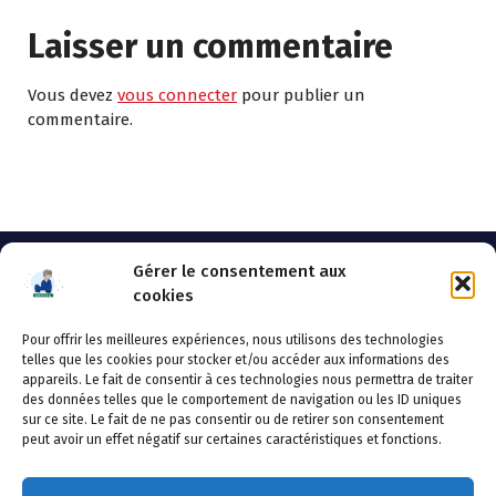
Laisser un commentaire
Vous devez
vous connecter
pour publier un
commentaire.
Gérer le consentement aux
cookies
Pour offrir les meilleures expériences, nous utilisons des technologies
AHSSEA
telles que les cookies pour stocker et/ou accéder aux informations des
appareils. Le fait de consentir à ces technologies nous permettra de traiter
Adresse postale : BP 20119 – 70002 VESOUL CEDEX
des données telles que le comportement de navigation ou les ID uniques
Tél :03.84.97.14.50
sur ce site. Le fait de ne pas consentir ou de retirer son consentement
Fax : 03.84.97.14.51
peut avoir un effet négatif sur certaines caractéristiques et fonctions.
Mail :
direction.generale@ahssea.fr