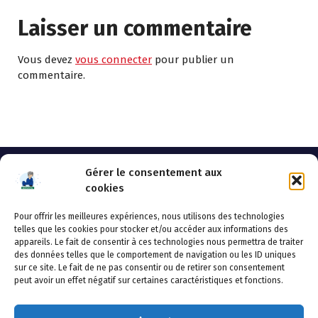
Laisser un commentaire
Vous devez
vous connecter
pour publier un
commentaire.
Gérer le consentement aux
cookies
Pour offrir les meilleures expériences, nous utilisons des technologies
AHSSEA
telles que les cookies pour stocker et/ou accéder aux informations des
appareils. Le fait de consentir à ces technologies nous permettra de traiter
Adresse postale : BP 20119 – 70002 VESOUL CEDEX
des données telles que le comportement de navigation ou les ID uniques
Tél :03.84.97.14.50
sur ce site. Le fait de ne pas consentir ou de retirer son consentement
Fax : 03.84.97.14.51
peut avoir un effet négatif sur certaines caractéristiques et fonctions.
Mail :
direction.generale@ahssea.fr