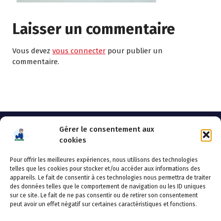
Laisser un commentaire
Vous devez
vous connecter
pour publier un
commentaire.
Gérer le consentement aux
cookies
Pour offrir les meilleures expériences, nous utilisons des technologies
AHSSEA
telles que les cookies pour stocker et/ou accéder aux informations des
appareils. Le fait de consentir à ces technologies nous permettra de traiter
Adresse postale : BP 20119 – 70002 VESOUL CEDEX
des données telles que le comportement de navigation ou les ID uniques
Tél :03.84.97.14.50
sur ce site. Le fait de ne pas consentir ou de retirer son consentement
Fax : 03.84.97.14.51
peut avoir un effet négatif sur certaines caractéristiques et fonctions.
Mail :
direction.generale@ahssea.fr