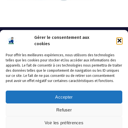
Gérer le consentement aux
cookies
Pour offrir les meilleures expériences, nous utilisons des technologies
AHSSEA
telles que les cookies pour stocker et/ou accéder aux informations des
appareils. Le fait de consentir à ces technologies nous permettra de traiter
Adresse postale : BP 20119 – 70002 VESOUL CEDEX
des données telles que le comportement de navigation ou les ID uniques
Tél :03.84.97.14.50
sur ce site. Le fait de ne pas consentir ou de retirer son consentement
Fax : 03.84.97.14.51
peut avoir un effet négatif sur certaines caractéristiques et fonctions.
Mail :
direction.generale@ahssea.fr
Accepter
Refuser
Copyright © 2026 AHSSEA | Powered by
Thème WordPress
Voir les préférences
Avril