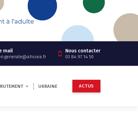
e mail
Nous contacter
on.generale@ahssea.fr
03 84 97 14 50
A
C
T
U
S
CRUTEMENT
UKRAINE