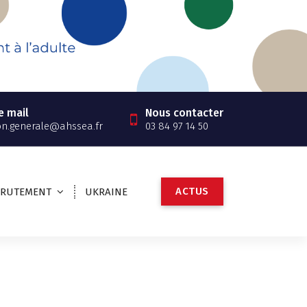
e mail
Nous contacter
on.generale@ahssea.fr
03 84 97 14 50
A
C
T
U
S
CRUTEMENT
UKRAINE