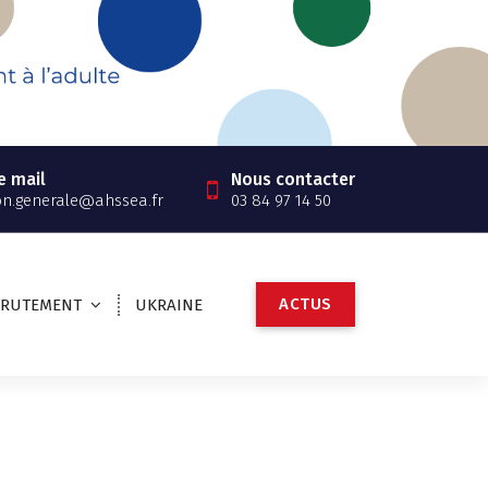
e mail
Nous contacter
on.generale@ahssea.fr
03 84 97 14 50
A
C
T
U
S
CRUTEMENT
UKRAINE