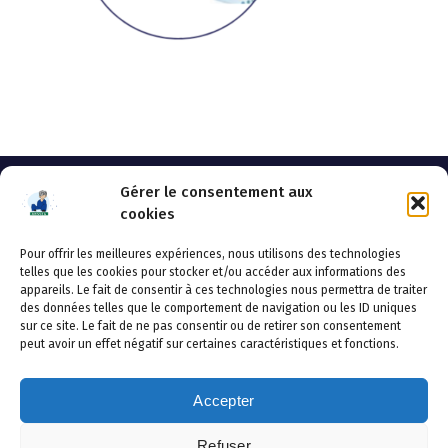
Gérer le consentement aux
cookies
Pour offrir les meilleures expériences, nous utilisons des technologies
AHSSEA
telles que les cookies pour stocker et/ou accéder aux informations des
appareils. Le fait de consentir à ces technologies nous permettra de traiter
Adresse postale : BP 20119 – 70002 VESOUL CEDEX
des données telles que le comportement de navigation ou les ID uniques
Tél :03.84.97.14.50
sur ce site. Le fait de ne pas consentir ou de retirer son consentement
Fax : 03.84.97.14.51
peut avoir un effet négatif sur certaines caractéristiques et fonctions.
Mail :
direction.generale@ahssea.fr
Accepter
Refuser