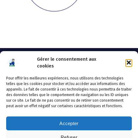
Gérer le consentement aux
cookies
Pour offrir les meilleures expériences, nous utilisons des technologies
AHSSEA
telles que les cookies pour stocker et/ou accéder aux informations des
appareils. Le fait de consentir à ces technologies nous permettra de traiter
Adresse postale : BP 20119 – 70002 VESOUL CEDEX
des données telles que le comportement de navigation ou les ID uniques
Tél :03.84.97.14.50
sur ce site. Le fait de ne pas consentir ou de retirer son consentement
Fax : 03.84.97.14.51
peut avoir un effet négatif sur certaines caractéristiques et fonctions.
Mail :
direction.generale@ahssea.fr
Accepter
Refuser