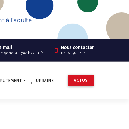
e mail
Nous contacter
on.generale@ahssea.fr
03 84 97 14 50
A
C
T
U
S
CRUTEMENT
UKRAINE