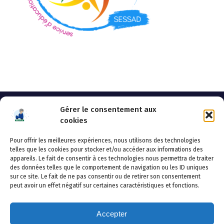
Gérer le consentement aux
cookies
Pour offrir les meilleures expériences, nous utilisons des technologies
AHSSEA
telles que les cookies pour stocker et/ou accéder aux informations des
appareils. Le fait de consentir à ces technologies nous permettra de traiter
Adresse postale : BP 20119 – 70002 VESOUL CEDEX
des données telles que le comportement de navigation ou les ID uniques
Tél :03.84.97.14.50
sur ce site. Le fait de ne pas consentir ou de retirer son consentement
Fax : 03.84.97.14.51
peut avoir un effet négatif sur certaines caractéristiques et fonctions.
Mail :
direction.generale@ahssea.fr
Accepter