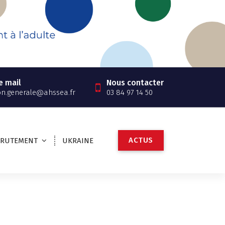
e mail
Nous contacter
on.generale@ahssea.fr
03 84 97 14 50
A
C
T
U
S
CRUTEMENT
UKRAINE