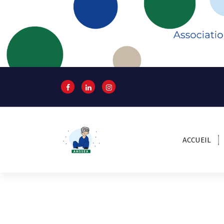
A
l
l
e
r
a
u
c
o
n
t
e
n
ACCUEIL
u