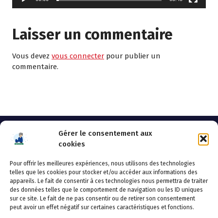
Laisser un commentaire
Vous devez
vous connecter
pour publier un
commentaire.
Gérer le consentement aux
cookies
Pour offrir les meilleures expériences, nous utilisons des technologies
AHSSEA
telles que les cookies pour stocker et/ou accéder aux informations des
appareils. Le fait de consentir à ces technologies nous permettra de traiter
Adresse postale : BP 20119 – 70002 VESOUL CEDEX
des données telles que le comportement de navigation ou les ID uniques
Tél :03.84.97.14.50
sur ce site. Le fait de ne pas consentir ou de retirer son consentement
Fax : 03.84.97.14.51
peut avoir un effet négatif sur certaines caractéristiques et fonctions.
Mail :
direction.generale@ahssea.fr