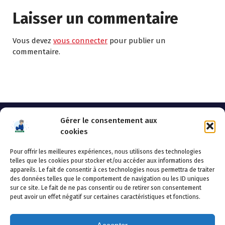
Laisser un commentaire
Vous devez
vous connecter
pour publier un
commentaire.
Gérer le consentement aux
cookies
Pour offrir les meilleures expériences, nous utilisons des technologies
AHSSEA
telles que les cookies pour stocker et/ou accéder aux informations des
appareils. Le fait de consentir à ces technologies nous permettra de traiter
Adresse postale : BP 20119 – 70002 VESOUL CEDEX
des données telles que le comportement de navigation ou les ID uniques
Tél :03.84.97.14.50
sur ce site. Le fait de ne pas consentir ou de retirer son consentement
Fax : 03.84.97.14.51
peut avoir un effet négatif sur certaines caractéristiques et fonctions.
Mail :
direction.generale@ahssea.fr