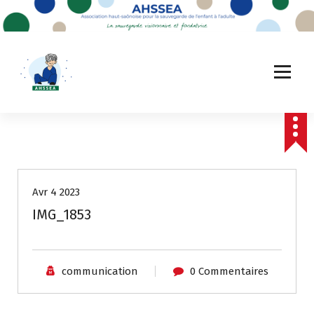
A
l
l
e
r
a
u
c
o
n
t
e
Avr 4 2023
n
u
IMG_1853
communication
0 Commentaires